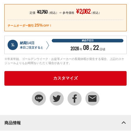
¥2,062
¥2,750
定価
（税込）
参考価格
（税込）
25%
チームオーダー割引
OFF！
納品予定日
納期14日
14
08
22
2026
本日ご注文すると
年
月
日頃
※年末年始、ゴールデンウイーク・お盆等メーカーの長期休暇が発生する場合、上記のスケ
ジュールよりもお時間をいただく場合があります。
カスタマイズ
商品情報