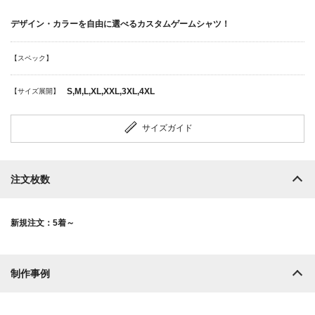
デザイン・カラーを自由に選べるカスタムゲームシャツ！
【スペック】
S,M,L,XL,XXL,3XL,4XL
【サイズ展開】
サイズガイド
注文枚数
新規注文：5着～
制作事例