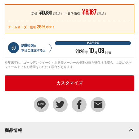
¥8,167
¥10,890
定価
（税込）
参考価格
（税込）
25%
チームオーダー割引
OFF！
納品予定日
納期60日
60
10
09
2026
本日ご注文すると
年
月
日頃
※年末年始、ゴールデンウイーク・お盆等メーカーの長期休暇が発生する場合、上記のスケ
ジュールよりもお時間をいただく場合があります。
カスタマイズ
商品情報