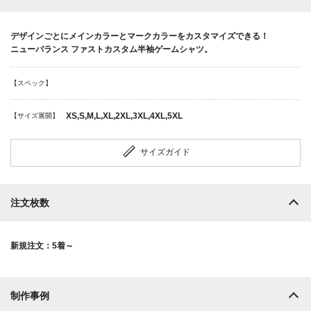
デザインごとにメインカラーとマークカラーをカスタマイズできる！
ニューバランス ファストカスタム半袖ゲームシャツ。
【スペック】
XS,S,M,L,XL,2XL,3XL,4XL,5XL
【サイズ展開】
サイズガイド
注文枚数
新規注文：5着～
制作事例