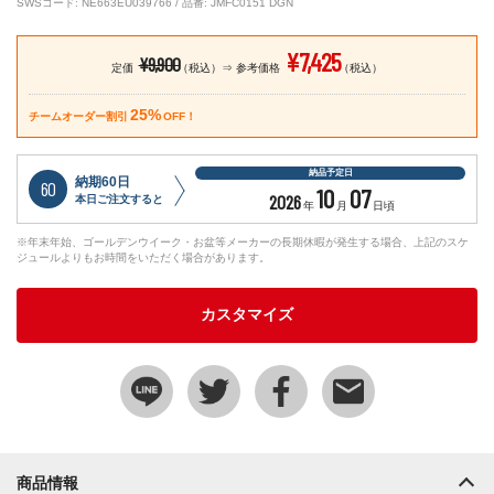
SWSコード: NE663EU039766 / 品番: JMFC0151 DGN
¥7,425
¥9,900
定価
（税込）
参考価格
（税込）
25%
チームオーダー割引
OFF！
納品予定日
納期60日
60
10
07
2026
本日ご注文すると
年
月
日頃
※年末年始、ゴールデンウイーク・お盆等メーカーの長期休暇が発生する場合、上記のスケ
ジュールよりもお時間をいただく場合があります。
カスタマイズ
商品情報