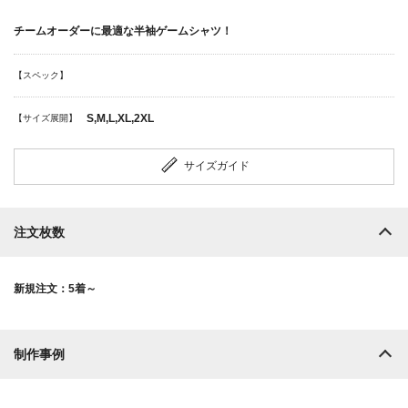
チームオーダーに最適な半袖ゲームシャツ！
【スペック】
S,M,L,XL,2XL
【サイズ展開】
サイズガイド
注文枚数
新規注文：5着～
制作事例