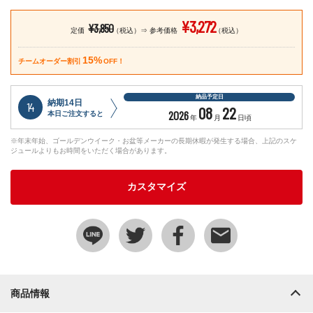
¥3,272
¥3,850
定価
（税込）
参考価格
（税込）
15%
チームオーダー割引
OFF！
納品予定日
納期14日
14
08
22
2026
本日ご注文すると
年
月
日頃
※年末年始、ゴールデンウイーク・お盆等メーカーの長期休暇が発生する場合、上記のスケ
ジュールよりもお時間をいただく場合があります。
カスタマイズ
商品情報