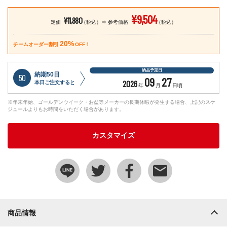
¥9,504
¥11,880
定価
（税込）
参考価格
（税込）
20%
チームオーダー割引
OFF！
納品予定日
納期50日
50
09
27
2026
本日ご注文すると
年
月
日頃
※年末年始、ゴールデンウイーク・お盆等メーカーの長期休暇が発生する場合、上記のスケ
ジュールよりもお時間をいただく場合があります。
カスタマイズ
商品情報