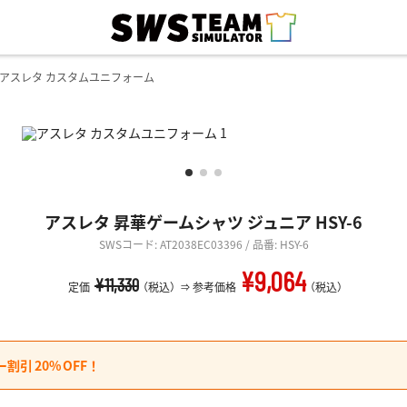
アスレタ カスタムユニフォーム
アスレタ 昇華ゲームシャツ ジュニア HSY-6
SWSコード: AT2038EC03396 / 品番: HSY-6
¥9,064
¥11,330
定価
（税込）
参考価格
（税込）
ー割引
20%
OFF！