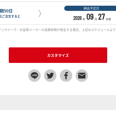
納品予定日
期50日
09
27
日ご注文すると
2026
年
月
日頃
デンウイーク・お盆等メーカーの長期休暇が発生する場合、上記のスケジュールより
カスタマイズ