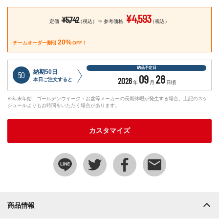
¥4,593
¥5,742
定価
（税込）
参考価格
（税込）
20%
チームオーダー割引
OFF！
納品予定日
納期50日
50
09
28
2026
本日ご注文すると
年
月
日頃
※年末年始、ゴールデンウイーク・お盆等メーカーの長期休暇が発生する場合、上記のスケ
ジュールよりもお時間をいただく場合があります。
カスタマイズ
商品情報