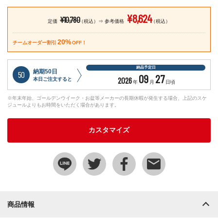
¥8,624
¥10,780
定価
（税込）
参考価格
（税込）
20%
チームオーダー割引
OFF！
納品予定日
納期50日
50
09
27
2026
本日ご注文すると
年
月
日頃
※年末年始、ゴールデンウイーク・お盆等メーカーの長期休暇が発生する場合、上記のスケ
ジュールよりもお時間をいただく場合があります。
カスタマイズ
商品情報