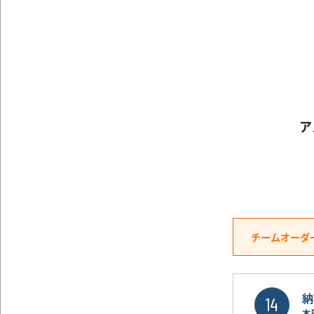
ア
チームオーダ
納
14
本