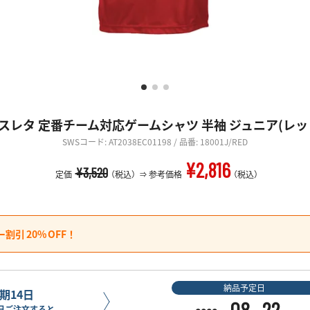
スレタ 定番チーム対応ゲームシャツ 半袖 ジュニア(レッ
SWSコード: AT2038EC01198 / 品番: 18001J/RED
¥2,816
¥3,520
定価
（税込）
参考価格
（税込）
ー割引
20%
OFF！
納品予定日
期14日
08
22
日ご注文すると