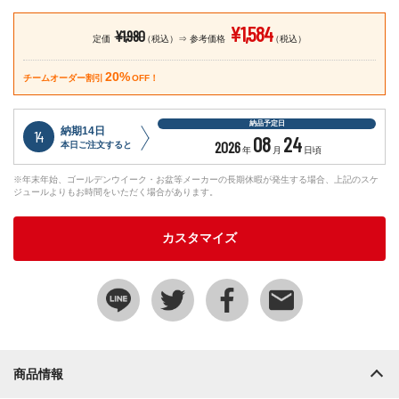
¥1,584
¥1,980
定価
（税込）
参考価格
（税込）
20%
チームオーダー割引
OFF！
納品予定日
納期14日
14
08
24
2026
本日ご注文すると
年
月
日頃
※年末年始、ゴールデンウイーク・お盆等メーカーの長期休暇が発生する場合、上記のスケ
ジュールよりもお時間をいただく場合があります。
カスタマイズ
商品情報