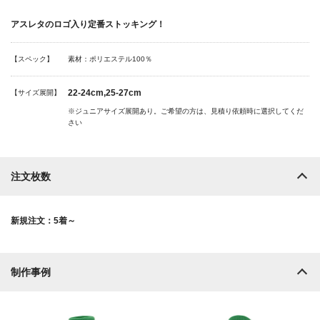
アスレタのロゴ入り定番ストッキング！
【スペック】
素材：ポリエステル100％
22-24cm,25-27cm
【サイズ展開】
※ジュニアサイズ展開あり。ご希望の方は、見積り依頼時に選択してくだ
さい
注文枚数
新規注文：5着～
制作事例