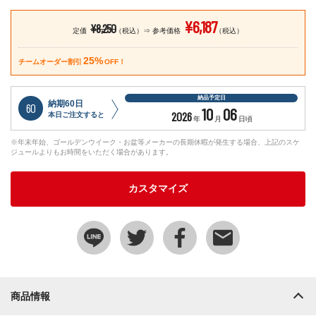
¥6,187
¥8,250
定価
（税込）
参考価格
（税込）
25%
チームオーダー割引
OFF！
納品予定日
納期60日
60
10
06
2026
本日ご注文すると
年
月
日頃
※年末年始、ゴールデンウイーク・お盆等メーカーの長期休暇が発生する場合、上記のスケ
ジュールよりもお時間をいただく場合があります。
カスタマイズ
商品情報