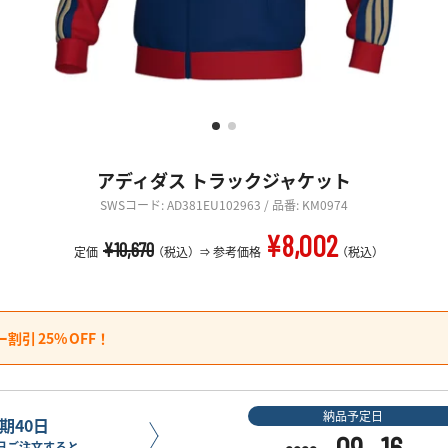
アディダス トラックジャケット
SWSコード: AD381EU102963 / 品番: KM0974
¥8,002
¥10,670
定価
（税込）
参考価格
（税込）
ー割引
25%
OFF！
納品予定日
期40日
09
16
日ご注文すると