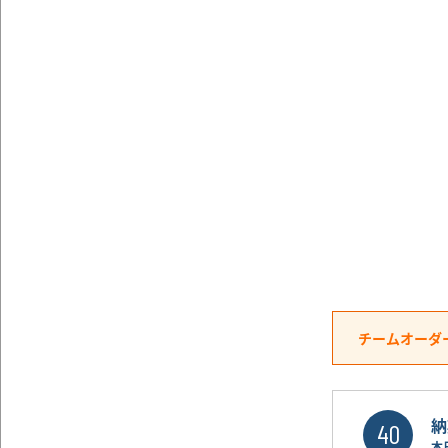
チームオーダ
納
40
本