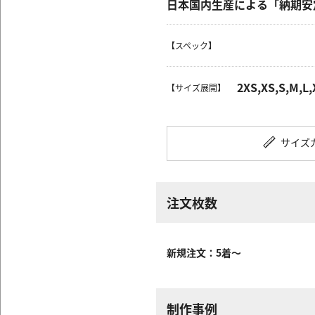
日本国内生産による「納期安
【スペック】
2XS,XS,S,M,L,
【サイズ展開】
サイズ
注文枚数
新規注文：5着～
制作事例