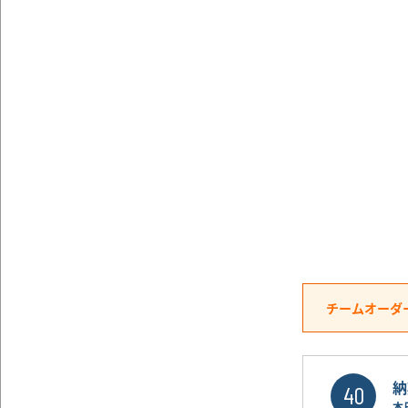
チームオーダ
納
40
本