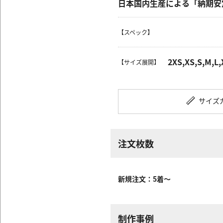
日本国内生産による「納期安
【スペック】
2XS,XS,S,M,L,
【サイズ展開】
サイズ
注文枚数
新規注文：5着～
制作事例