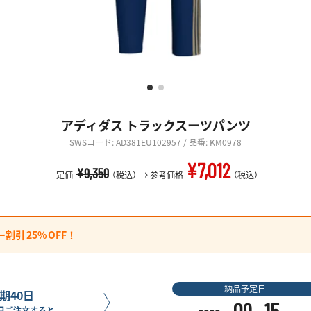
アディダス トラックスーツパンツ
SWSコード: AD381EU102957 / 品番: KM0978
¥7,012
¥9,350
定価
（税込）
参考価格
（税込）
ー割引
25%
OFF！
納品予定日
期40日
09
15
日ご注文すると