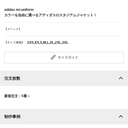
adidas mi-uniform
カラーを自由に選べるアディダスのスタジアムジャケット！
【スペック】
2XS,XS,S,M,L,XL,2XL,3XL
【サイズ展開】
サイズガイド
注文枚数
新規注文：5着～
制作事例