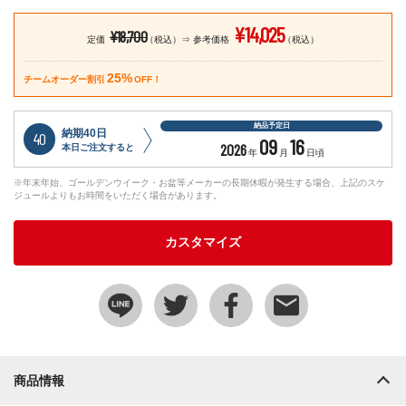
¥14,025
¥18,700
定価
（税込）
参考価格
（税込）
25%
チームオーダー割引
OFF！
納品予定日
納期40日
40
09
16
2026
本日ご注文すると
年
月
日頃
※年末年始、ゴールデンウイーク・お盆等メーカーの長期休暇が発生する場合、上記のスケ
ジュールよりもお時間をいただく場合があります。
カスタマイズ
商品情報