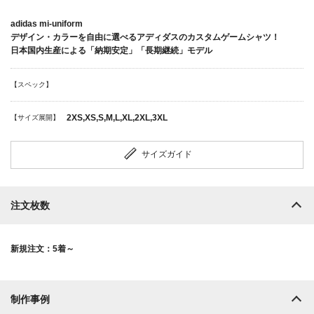
adidas mi-uniform
デザイン・カラーを自由に選べるアディダスのカスタムゲームシャツ！
日本国内生産による「納期安定」「長期継続」モデル
【スペック】
2XS,XS,S,M,L,XL,2XL,3XL
【サイズ展開】
サイズガイド
注文枚数
新規注文：5着～
制作事例