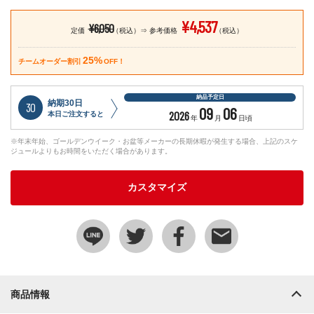
¥4,537
¥6,050
定価
（税込）
参考価格
（税込）
25%
チームオーダー割引
OFF！
納品予定日
納期30日
30
09
06
2026
本日ご注文すると
年
月
日頃
※年末年始、ゴールデンウイーク・お盆等メーカーの長期休暇が発生する場合、上記のスケ
ジュールよりもお時間をいただく場合があります。
カスタマイズ
商品情報