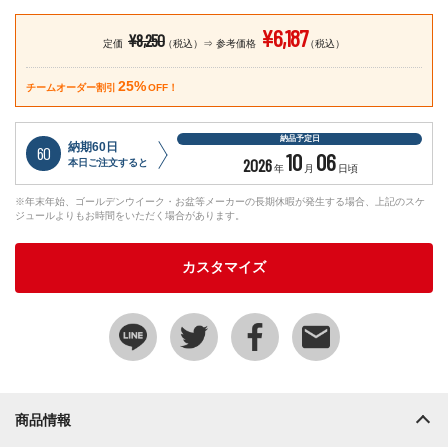
¥6,187
¥8,250
定価
（税込）
参考価格
（税込）
25%
チームオーダー割引
OFF！
納品予定日
納期60日
60
10
06
2026
本日ご注文すると
年
月
日頃
※年末年始、ゴールデンウイーク・お盆等メーカーの長期休暇が発生する場合、上記のスケ
ジュールよりもお時間をいただく場合があります。
カスタマイズ
商品情報