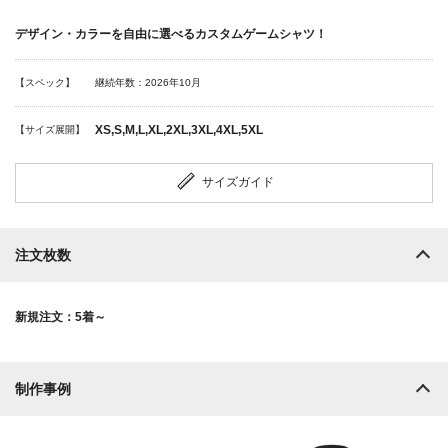
デザイン・カラーを自由に選べるカスタムゲームシャツ！
【スペック】
継続年数：2026年10月
XS,S,M,L,XL,2XL,3XL,4XL,5XL
【サイズ展開】
サイズガイド
注文枚数
新規注文：5着～
制作事例